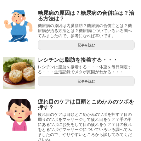
糖尿病の原因は？糖尿病の合併症は？治
る方法は？
糖尿病の原因は内臓脂肪？糖尿病の合併症とは？糖
尿病が治る方法とは？糖尿病についていろいろ調べ
てみましたので、参考になれば幸いです。
記事を読む
レシチンは脂肪を接着する・・・
レシチンは脂肪を接着する・・・体重を毎日測定す
る・・・生活記録でメタボ原因がわかる・・・
記事を読む
疲れ目のケアは目頭とこめかみのツボを
押す？
疲れ目のケアは目頭とこめかみのツボを押す？目の
周りのツボをマッサージして疲れ目をケア？手の甲
にあるツポにお灸をして目の疲れをケア？目の疲れ
をとるツボやマッサージについていろいろ調べてみ
ましたので、やりやすいところから試してみてくだ
さいね。