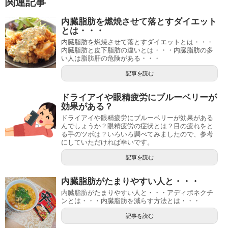
関連記事
内臓脂肪を燃焼させて落とすダイエット
とは・・・
内臓脂肪を燃焼させて落とすダイエットとは・・・
内臓脂肪と皮下脂肪の違いとは・・・内臓脂肪の多
い人は脂肪肝の危険がある・・・
記事を読む
ドライアイや眼精疲労にブルーベリーが
効果がある？
ドライアイや眼精疲労にブルーベリーが効果がある
んでしょうか？眼精疲労の症状とは？目の疲れをと
る手のツボは？いろいろ調べてみましたので、参考
にしていただければ幸いです。
記事を読む
内臓脂肪がたまりやすい人と・・・
内臓脂肪がたまりやすい人と・・・アディポネクチ
ンとは・・・内臓脂肪を減らす方法とは・・・
記事を読む