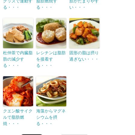
グッズで運動す
脂肪燃焼す
肪がたまりやす
る・・・
る・・・
い・・・
杜仲茶で内臓脂
レシチンは脂肪
固形の脂は摂り
肪の減少す
を接着す
過ぎない・・・
る・・・
る・・・
クエン酸サイク
海藻からマグネ
ルで脂肪燃
シウムを摂
焼・・・
る・・・