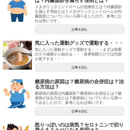
は？内臓脂肪を減らす理由とは？
メタボリックシンドロームの危険性とは？内臓脂肪
を減らす理由とは？メタボリックシンドロームや内
臓脂肪についていろいろ調べましたので、参考にな
れば幸いです。
記事を読む
気に入った運動グッズで運動する・・・
気に入った運動グッズで運動する・・・まずは体重
の５％減量から始める・・・食事制限だけでは代謝
が低下する・・・
記事を読む
糖尿病の原因は？糖尿病の合併症は？治
る方法は？
糖尿病の原因は内臓脂肪？糖尿病の合併症とは？糖
尿病が治る方法とは？糖尿病についていろいろ調べ
てみましたので、参考になれば幸いです。
記事を読む
怒りっぽいのは病気？セロトニンで切り