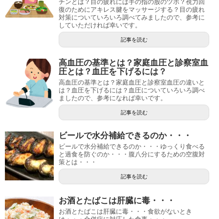
チンとは？目の疲れには手の指の股のツボ？視力回
復のためにアキレス腱をマッサージする？目の疲れ
対策についていろいろ調べてみましたので、参考に
していただければ幸いです。
記事を読む
高血圧の基準とは？家庭血圧と診察室血
圧とは？血圧を下げるには？
高血圧の基準とは？家庭血圧と診察室血圧の違いと
は？血圧を下げるには？血圧についていろいろ調べ
ましたので、参考になれば幸いです。
記事を読む
ビールで水分補給できるのか・・・
ビールで水分補給できるのか・・・ゆっくり食べる
と過食を防ぐのか・・・腹八分にするための空腹対
策とは・・・
記事を読む
お酒とたばこは肝臓に毒・・・
お酒とたばこは肝臓に毒・・・食欲がないとき