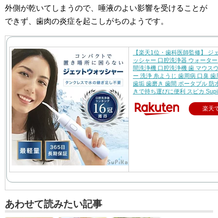
外側が乾いてしまうので、唾液のよい影響を受けることが
できず、歯肉の炎症を起こしがちのようです。
【楽天1位・歯科医師監修】 ジ
ッシャー 口腔洗浄器 ウォーター
間洗浄機 口腔洗浄機 歯 マウス
ー 洗浄 糸ようじ 歯周病 口臭 
歯垢 歯磨き 歯間 ポータブル 防
きで持ち運びに便利 スピカ Supi
楽天
あわせて読みたい記事