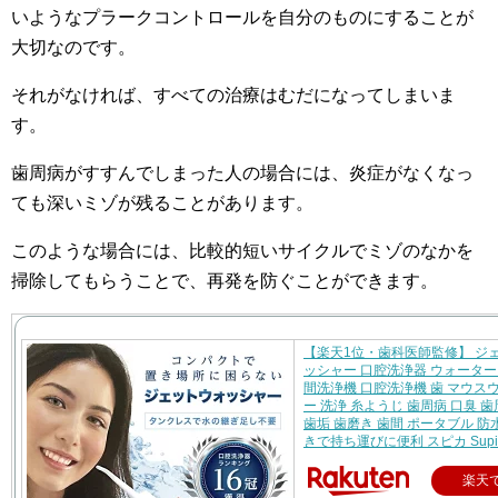
いようなプラークコントロールを自分のものにすることが
大切なのです。
それがなければ、すべての治療はむだになってしまいま
す。
歯周病がすすんでしまった人の場合には、炎症がなくなっ
ても深いミゾが残ることがあります。
このような場合には、比較的短いサイクルでミゾのなかを
掃除してもらうことで、再発を防ぐことができます。
【楽天1位・歯科医師監修】 ジ
ッシャー 口腔洗浄器 ウォーター
間洗浄機 口腔洗浄機 歯 マウス
ー 洗浄 糸ようじ 歯周病 口臭 
歯垢 歯磨き 歯間 ポータブル 防
きで持ち運びに便利 スピカ Supi
楽天