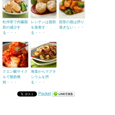
杜仲茶で内臓脂
レシチンは脂肪
固形の脂は摂り
肪の減少す
を接着す
過ぎない・・・
る・・・
る・・・
クエン酸サイク
海藻からマグネ
ルで脂肪燃
シウムを摂
焼・・・
る・・・
Pocket