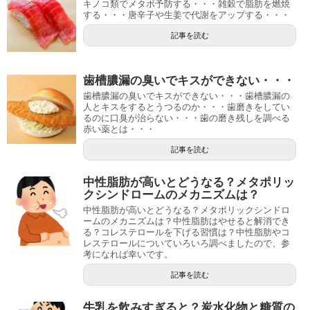
キノコ類でメタボ予防する・・・雑穀で脂肪を燃焼
する・・・唐辛子や生姜で代謝をアップする・・・
記事を読む
歯槽膿漏の臭いでキスができない・・・
歯槽膿漏の臭いでキスができない・・・歯槽膿漏の
人とキスをするとうつるのか・・・歯磨きをしてい
るのに口臭が治らない・・・歯の磨き残しを調べる
赤い薬とは・・・
記事を読む
中性脂肪が高いとどうなる？メタポリッ
クシンドロームのメカニズムは？
中性脂肪が高いとどうなる？メタポリックシンドロ
ームのメカニズムは？中性脂肪はやせると解消でき
る？コレステロールを下げる習慣は？中性脂肪やコ
レステロールについていろいろ調べましたので、参
考になれば幸いです。
記事を読む
牛乳を飲みすぎると？炭水化物と糖質の