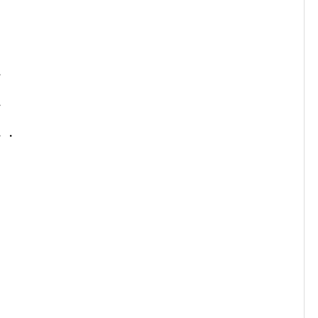
・
・
・・