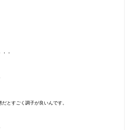
・・・
・
態だとすごく調子が良いんです。
・