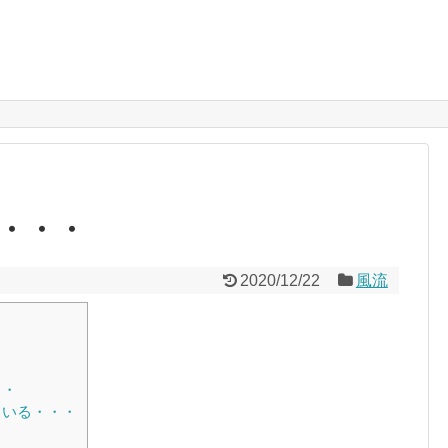
・・・
2020/12/22
風流
・・
ている・・・